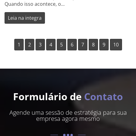
Quando isso acontece, o...
Leia na integra
1
2
3
4
5
6
7
8
9
10
Formulário de
Contato
Agende uma sessão de estratégia para sua
empresa agora mesmo